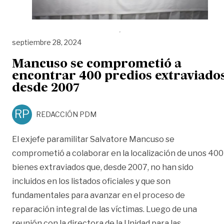
septiembre 28, 2024
Mancuso se comprometió a
encontrar 400 predios extraviado
desde 2007
RP
REDACCIÓN PDM
El exjefe paramilitar Salvatore Mancuso se
comprometió a colaborar en la localización de unos 400
bienes extraviados que, desde 2007, no han sido
incluidos en los listados oficiales y que son
fundamentales para avanzar en el proceso de
reparación integral de las víctimas. Luego de una
«Mancuso 
reunión con la directora de la Unidad para las
…