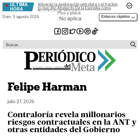
ÚLTIMA
Volverán la exploración petrolera y el fracking,
Skip to content
lo que dijo Abelardo De la Espriella como
HORA
Presidente de Colombia
Pico y placa
Dom,
9 agosto 2026
Enlaces rápidos
: No aplica
Felipe Harman
julio 27, 2026
Contraloría revela millonarios
riesgos contractuales en la ANT y
otras entidades del Gobierno