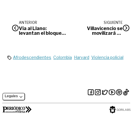
ANTERIOR
SIGUIENTE
Vía al Llano:
Villavicencio se
levantan el bloqueo
movilizará en
en Guayabetal y se
contra de la
reanuda paso
explotación sexual
vehicular
de menores
Afrodescendientes
Colombia
Harvard
Violencia policial
Legales
GORILABS