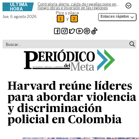
ÚLTIMA
Contraloría alerta: caída de regalías pone en
Skip to content
riesgo obras e inversión en las regiones
HORA
Pico y placa
Jue,
6 agosto 2026
Enlaces rápidos
y
1
2
Harvard reúne líderes
para abordar violencia
y discriminación
policial en Colombia