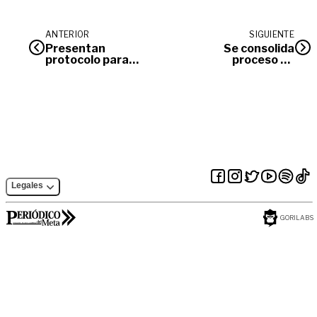
ANTERIOR
SIGUIENTE
Presentan
Se consolida
protocolo para
proceso de
desarme de la
restitución de
guerrilla
tierras en el sur del
país
Legales
GORILABS