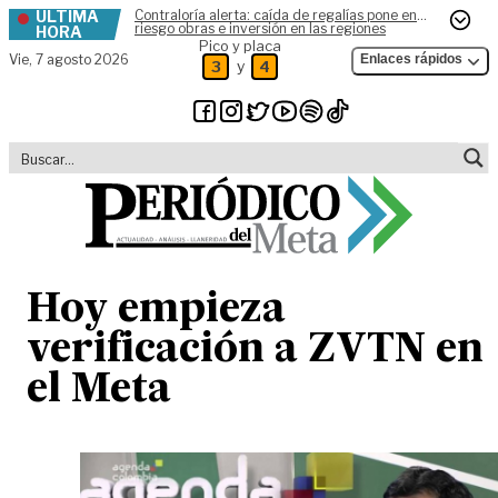
ÚLTIMA
Contraloría alerta: caída de regalías pone en
Skip to content
riesgo obras e inversión en las regiones
HORA
Pico y placa
Vie,
7 agosto 2026
Enlaces rápidos
y
3
4
Hoy empieza
verificación a ZVTN en
el Meta