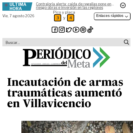
ÚLTIMA
Contraloría alerta: caída de regalías pone en
Skip to content
riesgo obras e inversión en las regiones
HORA
Pico y placa
Vie,
7 agosto 2026
Enlaces rápidos
y
3
4
Incautación de armas
traumáticas aumentó
en Villavicencio