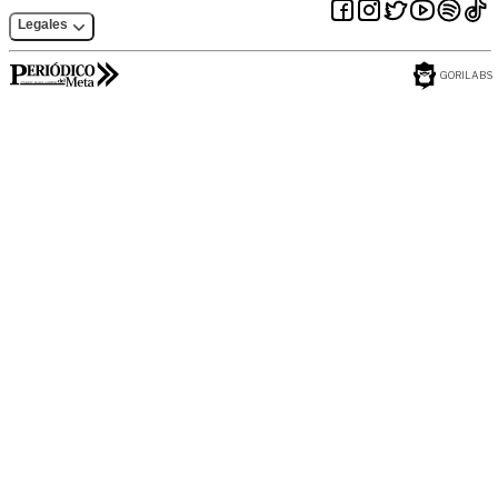
Legales
GORILABS