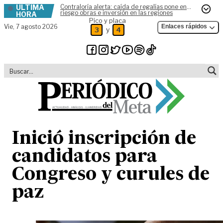
ÚLTIMA
Contraloría alerta: caída de regalías pone en
Skip to content
riesgo obras e inversión en las regiones
HORA
Pico y placa
Vie,
7 agosto 2026
Enlaces rápidos
y
3
4
Inició inscripción de
candidatos para
Congreso y curules de
paz