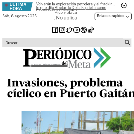
ÚLTIMA
Volverán la exploración petrolera y el fracking,
Skip to content
lo que dijo Abelardo De la Espriella como
HORA
Presidente de Colombia
Pico y placa
Sáb,
8 agosto 2026
Enlaces rápidos
: No aplica
Invasiones, problema
cíclico en Puerto Gaitá