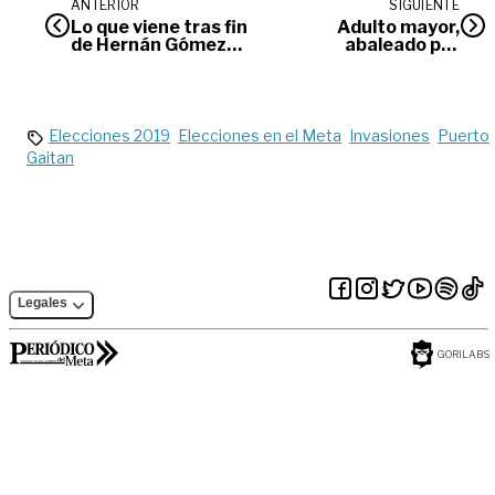
ANTERIOR
SIGUIENTE
Lo que viene tras fin
Adulto mayor,
de Hernán Gómez
abaleado por
en Centro
delincuentes, fue
Democrático
traslado de
urgencia por la FAC
Elecciones 2019
Elecciones en el Meta
Invasiones
Puerto
Gaitan
Legales
GORILABS