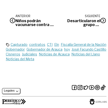
ANTERIOR
SIGUIENTE
Niños podrán
Desarticularon el
vacunarse contra el
grupo de
Covid en colegios de
delincuencia común
Villavicencio
organizado ‘Los del
Toro’
Capturado
contratos
CTI
Eln
Fiscalía General de la Nación
Gobernador
Gobernador de Arauca
hoy
José Facundo Castillo
Cisneros
Judiciales
Noticias de Acauca
Noticias del Llano
Noticias del Meta
Legales
GORILABS