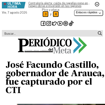
ÚLTIMA
Contraloría alerta: caída de regalías pone en
Skip to content
riesgo obras e inversión en las regiones
HORA
Pico y placa
Vie,
7 agosto 2026
Enlaces rápidos
y
3
4
José Facundo Castillo,
gobernador de Arauca,
fue capturado por el
CTI