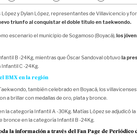
s López y Dylan López, representantes de Villavicencio y f
evo triunfo al conquistar el doble título en taekwondo.
 como escenario el municipio de Sogamoso (Boyacá),
los jóve
 Infantil B -24Kg, mientras que Óscar Sandoval obtuvo
la pre
Infantil C -24Kg.
el BMX en la región
 Taekwondo, también celebrado en Boyacá, los villavicenses
ron a brillar con medallas de oro, plata y bronce.
en la categoría Infantil A -30Kg. Matías López se adjudicó la 
 bronce en la categoría Infantil B -24Kg.
oda la informac
ión a través del Fan Page de
Periódico 