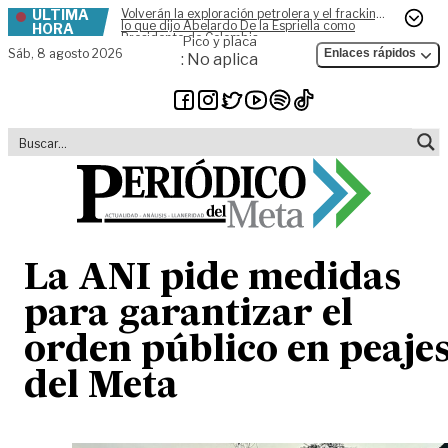
ÚLTIMA
Volverán la exploración petrolera y el fracking,
Skip to content
lo que dijo Abelardo De la Espriella como
HORA
Presidente de Colombia
Pico y placa
Sáb,
8 agosto 2026
Enlaces rápidos
: No aplica
La ANI pide medidas
para garantizar el
orden público en peaje
del Meta