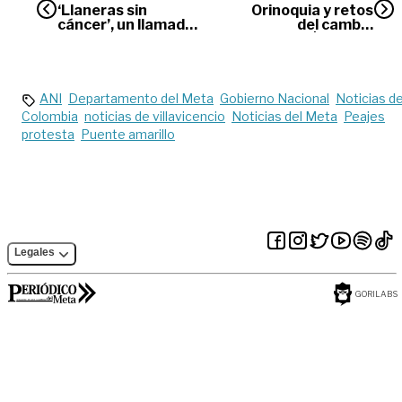
‘Llaneras sin
Orinoquia y retos
cáncer’, un llamado
del cambio
al autocuidado
climático | Opinión
ANI
Departamento del Meta
Gobierno Nacional
Noticias d
Colombia
noticias de villavicencio
Noticias del Meta
Peajes
protesta
Puente amarillo
Legales
GORILABS