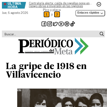
ÚLTIMA
Contraloría alerta: caída de regalías pone en
Skip to content
riesgo obras e inversión en las regiones
HORA
Pico y placa
Jue,
6 agosto 2026
Enlaces rápidos
y
1
2
La gripe de 1918 en
Villavicencio