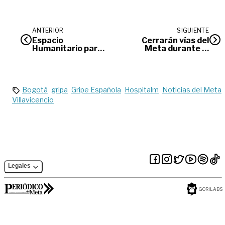
ANTERIOR
SIGUIENTE
Espacio
Cerrarán vías del
Humanitario para
Meta durante la
el sur del Meta
Vuelta de la
Juventud
Bogotá
gripa
Gripe Española
Hospitalm
Noticias del Meta
Villavicencio
Legales
GORILABS