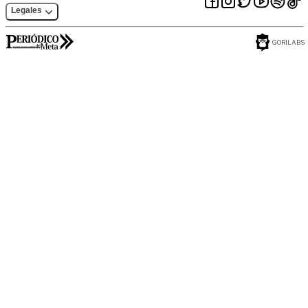
Legales
GORILABS