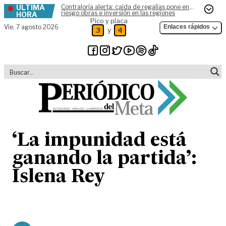
ÚLTIMA
Contraloría alerta: caída de regalías pone en
Skip to content
riesgo obras e inversión en las regiones
HORA
Pico y placa
Vie,
7 agosto 2026
Enlaces rápidos
y
3
4
‘La impunidad está
ganando la partida’:
Islena Rey