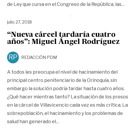
«‘E
de Ley que cursa en el Congreso de la República, las
…
julio 27, 2018
“Nueva cárcel tardaría cuatro
años”: Miguel Ángel Rodríguez
RP
REDACCIÓN PDM
A todos les preocupa el nivel de hacinamiento del
principal centro penitenciario de la Orinoquia, sin
embargo la solución podría tardar hasta cuatro años.
¿Qué hacer mientras tanto? La situación de los presos
en la cárcel de Villavicencio cada vez es más crítica. La
sobrepoblación, el hacinamiento y los problemas de
«“Nueva cárcel tardaría cuatro a
salud han generado el
…