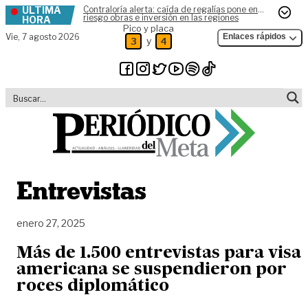
ÚLTIMA
Contraloría alerta: caída de regalías pone en
Skip to content
riesgo obras e inversión en las regiones
HORA
Pico y placa
Vie,
7 agosto 2026
Enlaces rápidos
y
3
4
Entrevistas
enero 27, 2025
Más de 1.500 entrevistas para visa
americana se suspendieron por
roces diplomático