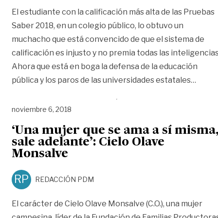
El estudiante con la calificación más alta de las Pruebas
Saber 2018, en un colegio público, lo obtuvo un
muchacho que está convencido de que el sistema de
calificación es injusto y no premia todas las inteligencias
Ahora que está en boga la defensa de la educación
«‘Hay 
pública y los paros de las universidades estatales
…
noviembre 6, 2018
‘Una mujer que se ama a sí misma
sale adelante’: Cielo Olave
Monsalve
RP
REDACCIÓN PDM
El carácter de Cielo Olave Monsalve (C.O.), una mujer
campesina, líder de la Fundación de Familias Productora