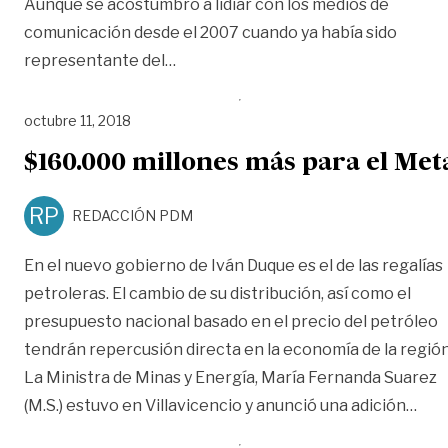
Aunque se acostumbró a lidiar con los medios de
comunicación desde el 2007 cuando ya había sido
«‘Pedir en combo para la región’: Jen
representante del
…
octubre 11, 2018
$160.000 millones más para el Met
RP
REDACCIÓN PDM
En el nuevo gobierno de Iván Duque es el de las regalías
petroleras. El cambio de su distribución, así como el
presupuesto nacional basado en el precio del petróleo
tendrán repercusión directa en la economía de la región
La Ministra de Minas y Energía, María Fernanda Suarez
«$16
(M.S.) estuvo en Villavicencio y anunció una adición
…