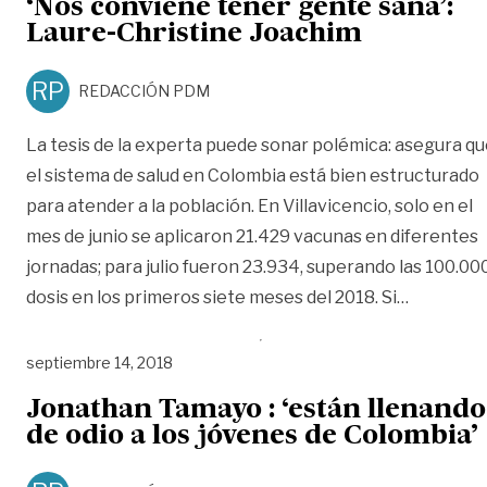
‘Nos conviene tener gente sana’:
Laure-Christine Joachim
RP
REDACCIÓN PDM
La tesis de la experta puede sonar polémica: asegura q
el sistema de salud en Colombia está bien estructurado
para atender a la población. En Villavicencio, solo en el
mes de junio se aplicaron 21.429 vacunas en diferentes
jornadas; para julio fueron 23.934, superando las 100.00
«‘Nos con
dosis en los primeros siete meses del 2018. Si
…
septiembre 14, 2018
Jonathan Tamayo : ‘están llenando
de odio a los jóvenes de Colombia’