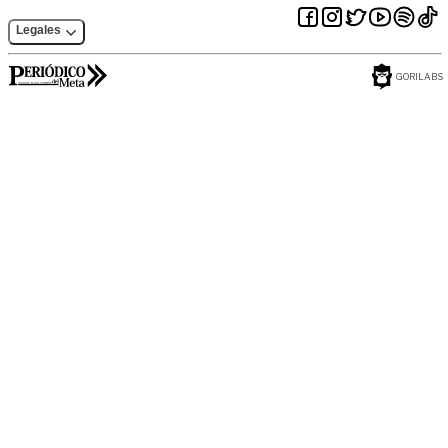
Legales
GORILABS