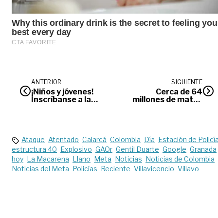
ANTERIOR
SIGUIENTE
¡Niños y jóvenes!
Cerca de 64
Inscríbanse a la
millones de matas
competencia sobre
de coca han sido
la conservación de
erradicadas en la
la biodiversidad
selva guaviarense
Ataque
Atentado
Calarcá
Colombia
Día
Estación de Policí
estructura 40
Explosivo
GAOr
Gentil Duarte
Google
Granada
hoy
La Macarena
Llano
Meta
Noticias
Noticias de Colombia
Noticias del Meta
Policías
Reciente
Villavicencio
Villavo