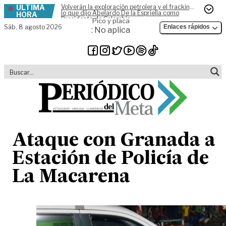
ÚLTIMA
Volverán la exploración petrolera y el fracking,
Skip to content
lo que dijo Abelardo De la Espriella como
HORA
Presidente de Colombia
Pico y placa
Sáb,
8 agosto 2026
Enlaces rápidos
: No aplica
Ataque con Granada a
Estación de Policía de
La Macarena