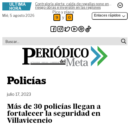
ÚLTIMA
Contraloría alerta: caída de regalías pone en
Skip to content
riesgo obras e inversión en las regiones
HORA
Pico y placa
Mié,
5 agosto 2026
Enlaces rápidos
y
9
0
Policías
julio 17, 2023
Más de 30 policías llegan a
fortalecer la seguridad en
Villavicencio