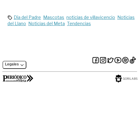
alimentaria |
personas idóneas’:
Análisis
director ANSV
Día del Padre
Mascotas
noticias de villavicencio
Noticias
del Llano
Noticias del Meta
Tendencias
Legales
GORILABS