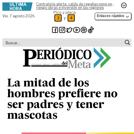
ÚLTIMA
Contraloría alerta: caída de regalías pone en
Skip to content
riesgo obras e inversión en las regiones
HORA
Pico y placa
Vie,
7 agosto 2026
Enlaces rápidos
y
3
4
La mitad de los
hombres prefiere no
ser padres y tener
mascotas