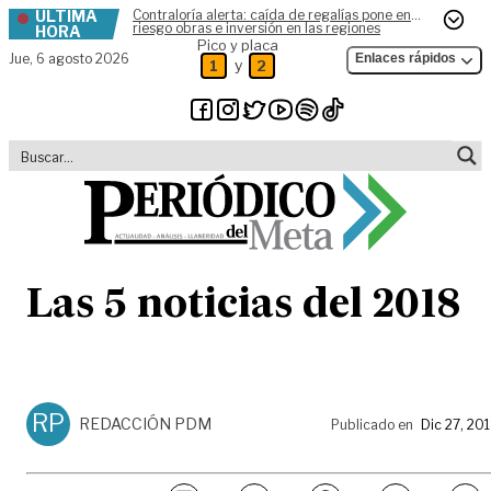
ÚLTIMA
Contraloría alerta: caída de regalías pone en
Skip to content
riesgo obras e inversión en las regiones
HORA
Pico y placa
Jue,
6 agosto 2026
Enlaces rápidos
y
1
2
Las 5 noticias del 2018
RP
REDACCIÓN PDM
Publicado en
Dic 27, 20