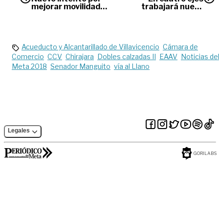
mejorar movilidad
trabajará nuevo
en calles de centro
comandante de la
comercial Viva en
Séptima Brigada
Villavicencio
del Ejército
Acueducto y Alcantarillado de Villavicencio
Cámara de
Comercio
CCV
Chirajara
Dobles calzadas II
EAAV
Noticias de
Meta 2018
Senador Manguito
vía al Llano
Legales
GORILABS