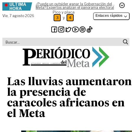
ÚLTIMA
¿Puede un outsider ganar la Gobernación del
Skip to content
Meta? Expertos analizan el panorama electoral
HORA
Pico y placa
Vie,
7 agosto 2026
Enlaces rápidos
y
3
4
Las lluvias aumentaron
la presencia de
caracoles africanos en
el Meta