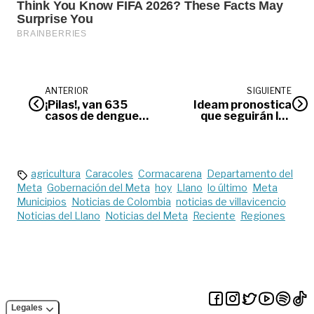
ANTERIOR
SIGUIENTE
¡Pilas!, van 635
Ideam pronostica
casos de dengue
que seguirán las
registrados en
lluvias en
Villavicencio
Villavicencio
agricultura
Caracoles
Cormacarena
Departamento del
Meta
Gobernación del Meta
hoy
Llano
lo último
Meta
Municipios
Noticias de Colombia
noticias de villavicencio
Noticias del Llano
Noticias del Meta
Reciente
Regiones
Legales