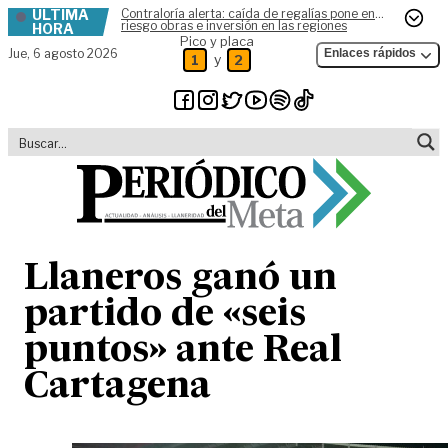
ÚLTIMA
Contraloría alerta: caída de regalías pone en
Skip to content
riesgo obras e inversión en las regiones
HORA
Pico y placa
Jue,
6 agosto 2026
Enlaces rápidos
y
1
2
Llaneros ganó un
partido de «seis
puntos» ante Real
Cartagena