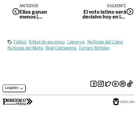
ANTERIOR
SIGUIENTE
Ellas ganan
El voto latino será
menos |
decisivo hoy en las
Opinión
elecciones
presidenciales de
Estados Unidos
Fútbol
fútbol de ascenso
Llaneros
Noticias del Llano
Noticias del Meta
Real Cartagena
Torneo Betplay
Legales
GORILABS