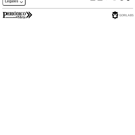
Legales
GORILABS