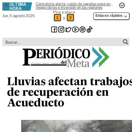
ÚLTIMA
Contraloría alerta: caída de regalías pone en
Skip to content
riesgo obras e inversión en las regiones
HORA
Pico y placa
Jue,
6 agosto 2026
Enlaces rápidos
y
1
2
Lluvias afectan trabajo
de recuperación en
Acueducto