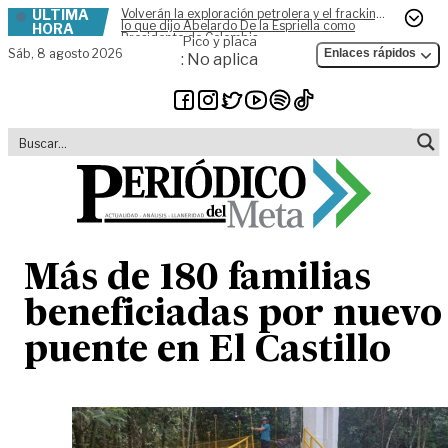
ÚLTIMA
Volverán la exploración petrolera y el fracking,
Skip to content
lo que dijo Abelardo De la Espriella como
HORA
Presidente de Colombia
Pico y placa
Sáb,
8 agosto 2026
Enlaces rápidos
: No aplica
Más de 180 familias
beneficiadas por nuevo
puente en El Castillo