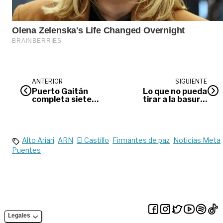
ANTERIOR
SIGUIENTE
Puerto Gaitán
Lo que no pueda
completa siete
tirar a la basura,
homicidios en lo que
Cormacarena lo
va del año
recoge en la puerta
de su casa
Alto Ariari
ARN
El Castillo
Firmantes de paz
Noticias Meta
Puentes
Legales