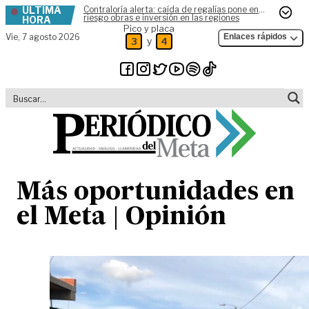
ÚLTIMA
Contraloría alerta: caída de regalías pone en
Skip to content
riesgo obras e inversión en las regiones
HORA
Pico y placa
Vie,
7 agosto 2026
Enlaces rápidos
y
3
4
Más oportunidades en
el Meta | Opinión