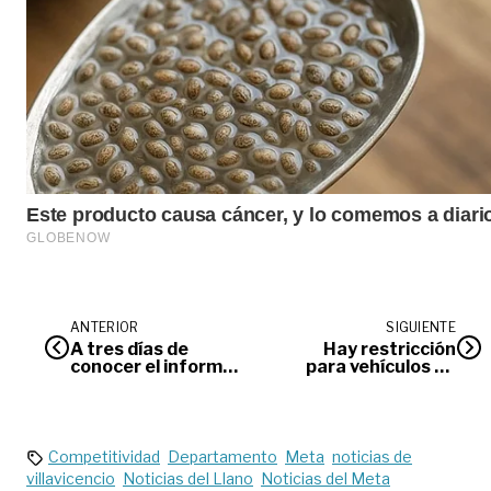
ANTERIOR
SIGUIENTE
A tres días de
Hay restricción
conocer el informe
para vehículos de
final de la Comisión
carga en la vía
de la Verdad
Bogotá –
Villavicencio
Competitividad
Departamento
Meta
noticias de
villavicencio
Noticias del Llano
Noticias del Meta