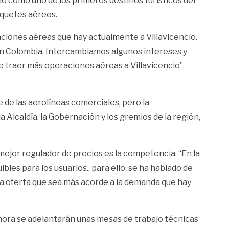
ncio como uno de los primeros destinos turísticos del
tiquetes aéreos.
eraciones aéreas que hay actualmente a Villavicencio.
 en Colombia. Intercambiamos algunos intereses y
e traer más operaciones aéreas a Villavicencio”,
te de las aerolíneas comerciales, pero la
lcaldía, la Gobernación y los gremios de la región,
l mejor regulador de precios es la competencia. “En la
les para los usuarios., para ello, se ha hablado de
 una oferta que sea más acorde a la demanda que hay
r ahora se adelantarán unas mesas de trabajo técnicas