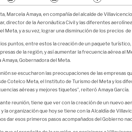
, Marcela Amaya, en compañía del alcalde de Villavicencio,
, director de la Aeronáutica Civil y las diferentes aerolíne
l Meta, y a su vez, lograr una disminución de los precios de 
ios puntos, entre estos la creación de un paquete turístico
resas de la región, y así aumentar la frecuencia aérea al 
cela Amaya, Gobernadora del Meta.
nión se escucharon las preocupaciones de las empresas que
de Cotelco Meta, el Instituto de Turismo del Meta y los dif
uencias aéreas y mejores tiquetes”, reiteró Amaya García.
ante reunión, tiene que ver con la creación de un nuevo aer
y la organización que hoy se tiene con la Alcaldía de Villav
mos dar esos primeros pasos acompañados del Gobierno naci