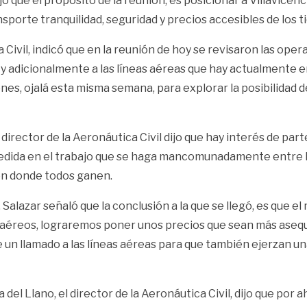
ijo que el propósito de la reunión, es posicionar a Villavice
ransporte tranquilidad, seguridad y precios accesibles de los 
a Civil, indicó que en la reunión de hoy se revisaron las op
n y adicionalmente a las líneas aéreas que hay actualmente
es, ojalá esta misma semana, para explorar la posibilidad d
 director de la Aeronáutica Civil dijo que hay interés de par
dida en el trabajo que se haga mancomunadamente entre la A
 en donde todos ganen.
, Salazar señaló que la conclusión a la que se llegó, es que e
 aéreos, lograremos poner unos precios que sean más asequib
 que un llamado a las líneas aéreas para que también ejerzan
 del Llano, el director de la Aeronáutica Civil, dijo que po