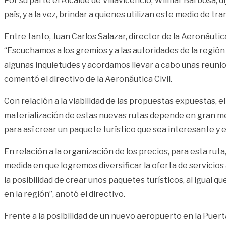
Por su parte el Alcalde de Villavicencio, Wilmar Barbosa, d
país, y a la vez, brindar a quienes utilizan este medio de t
Entre tanto, Juan Carlos Salazar, director de la Aeronáutic
“Escuchamos a los gremios y a las autoridades de la regió
algunas inquietudes y acordamos llevar a cabo unas reunion
comentó el directivo de la Aeronáutica Civil.
Con relación a la viabilidad de las propuestas expuestas, el
materialización de estas nuevas rutas depende en gran me
para así crear un paquete turístico que sea interesante y
En relación a la organización de los precios, para esta ruta
medida en que logremos diversificar la oferta de servicios
la posibilidad de crear unos paquetes turísticos, al igual
en la región”, anotó el directivo.
Frente a la posibilidad de un nuevo aeropuerto en la Puerta