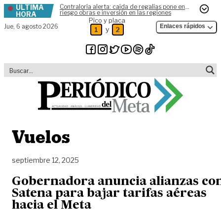
ÚLTIMA
Contraloría alerta: caída de regalías pone en
Skip to content
riesgo obras e inversión en las regiones
HORA
Pico y placa
Jue,
6 agosto 2026
Enlaces rápidos
y
1
2
Vuelos
septiembre 12, 2025
Gobernadora anuncia alianzas co
Satena para bajar tarifas aéreas
hacia el Meta