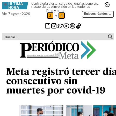
ÚLTIMA
Contraloría alerta: caída de regalías pone en
Skip to content
riesgo obras e inversión en las regiones
HORA
Pico y placa
Vie,
7 agosto 2026
Enlaces rápidos
y
3
4
Meta registró tercer dí
consecutivo sin
muertes por covid-19