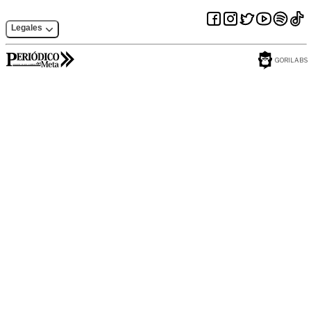
Legales
GORILABS