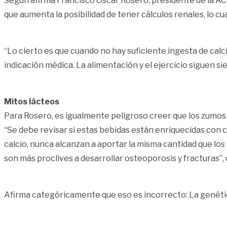
Según afirma Francisco Oscar Rosero, presidente de la AC
que aumenta la posibilidad de tener cálculos renales, lo cua
“Lo cierto es que cuando no hay suficiente ingesta de calc
indicación médica. La alimentación y el ejercicio siguen si
Mitos lácteos
Para Rosero, es igualmente peligroso creer que los zumos 
“Se debe revisar si estas bebidas están enriquecidas con 
calcio, nunca alcanzan a aportar la misma cantidad que lo
son más proclives a desarrollar osteoporosis y fracturas”,
Afirma categóricamente que eso es incorrecto: La genética