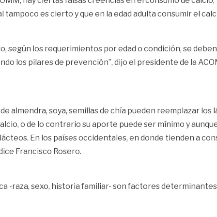
OMM, hay ciertas falsas creencias en el consumo de calcio,
l tampoco es cierto y que en la edad adulta consumir el calcio
io, según los requerimientos por edad o condición, se deben
endo los pilares de prevención”, dijo el presidente de la AC
de almendra, soya, semillas de chía pueden reemplazar los 
calcio, o de lo contrario su aporte puede ser mínimo y aunq
s lácteos. En los países occidentales, en donde tienden a c
 dice Francisco Rosero.
 -raza, sexo, historia familiar- son factores determinantes