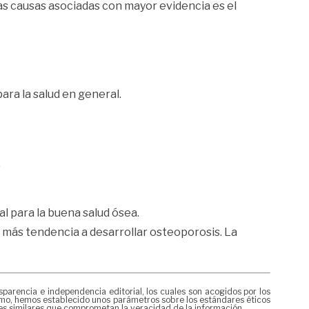
 las causas asociadas con mayor evidencia es el
ara la salud en general.
.
l para la buena salud ósea.
 más tendencia a desarrollar osteoporosis. La
rencia e independencia editorial, los cuales son acogidos por los
mismo, hemos establecido unos parámetros sobre los estándares éticos
nes similares que comprometan la veracidad de la información.