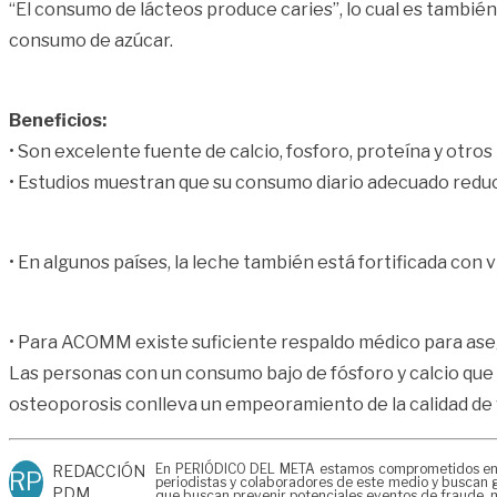
“El consumo de lácteos produce caries”, lo cual es también 
consumo de azúcar.
Beneficios:
• Son excelente fuente de calcio, fosforo, proteína y otro
• Estudios muestran que su consumo diario adecuado reduce
• En algunos países, la leche también está fortificada con v
• Para ACOMM existe suficiente respaldo médico para aseg
Las personas con un consumo bajo de fósforo y calcio que
osteoporosis conlleva un empeoramiento de la calidad de vi
En PERIÓDICO DEL META estamos comprometidos en gen
REDACCIÓN
RP
periodistas y colaboradores de este medio y buscan g
PDM
que buscan prevenir potenciales eventos de fraude, m