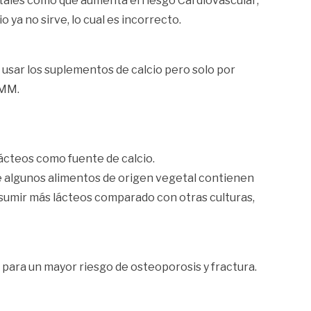
 tales como que aumenta el riesgo Cardiovascular;
 ya no sirve, lo cual es incorrecto.
 usar los suplementos de calcio pero solo por
OMM.
lácteos como fuente de calcio.
ue algunos alimentos de origen vegetal contienen
onsumir más lácteos comparado con otras culturas,
 para un mayor riesgo de osteoporosis y fractura.