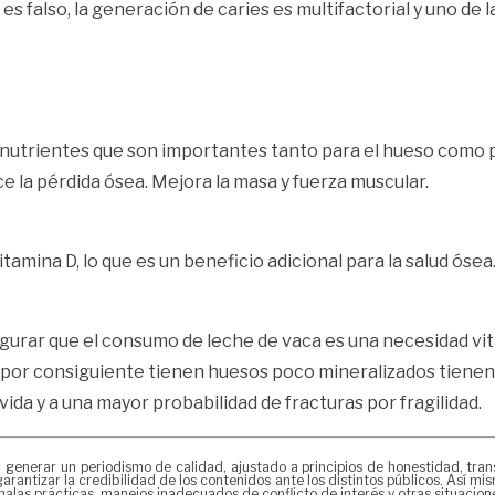
es falso, la generación de caries es multifactorial y uno de
s nutrientes que son importantes tanto para el hueso como p
 la pérdida ósea. Mejora la masa y fuerza muscular.
itamina D, lo que es un beneficio adicional para la salud ósea
urar que el consumo de leche de vaca es una necesidad vita
 por consiguiente tienen huesos poco mineralizados tienen
da y a una mayor probabilidad de fracturas por fragilidad.
erar un periodismo de calidad, ajustado a principios de honestidad, transpa
arantizar la credibilidad de los contenidos ante los distintos públicos. Así 
alas prácticas, manejos inadecuados de conflicto de interés y otras situacio