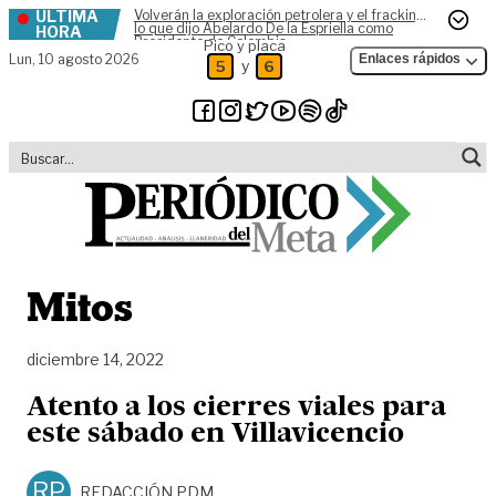
ÚLTIMA
Volverán la exploración petrolera y el fracking,
Skip to content
lo que dijo Abelardo De la Espriella como
HORA
Presidente de Colombia
Pico y placa
Lun,
10 agosto 2026
Enlaces rápidos
y
5
6
Mitos
diciembre 14, 2022
Atento a los cierres viales para
este sábado en Villavicencio
RP
REDACCIÓN PDM