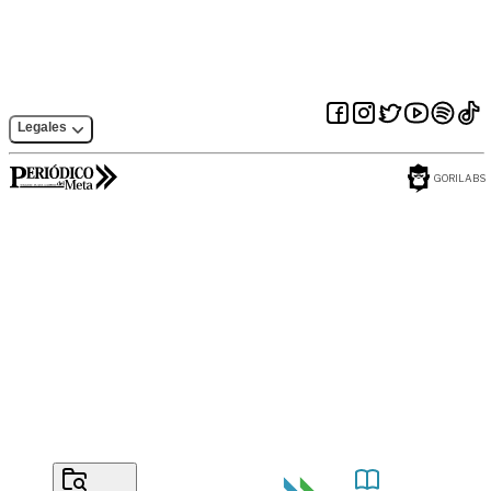
Legales
GORILABS