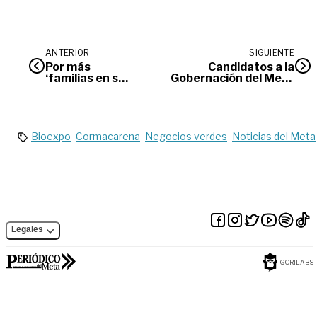
ANTERIOR
SIGUIENTE
Por más
Candidatos a la
‘familias en su
Gobernación del Meta
tierra’
exponen sus propuestas
frente a la economía
Bioexpo
Cormacarena
Negocios verdes
Noticias del Meta
Legales
GORILABS