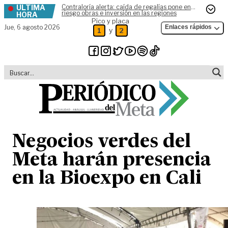
ÚLTIMA
Contraloría alerta: caída de regalías pone en
Skip to content
riesgo obras e inversión en las regiones
HORA
Pico y placa
Jue,
6 agosto 2026
Enlaces rápidos
y
1
2
Negocios verdes del
Meta harán presencia
en la Bioexpo en Cali