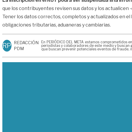
La inscripción en el RUT podrá ser suspendida si la info
que los contribuyentes revisen sus datos y los actualicen 
Tener los datos correctos, completos y actualizados en el 
obligaciones tributarias, aduaneras y cambiarias.
En PERIÓDICO DEL META estamos comprometidos en gen
REDACCIÓN
RP
periodistas y colaboradores de este medio y buscan g
PDM
que buscan prevenir potenciales eventos de fraude, m