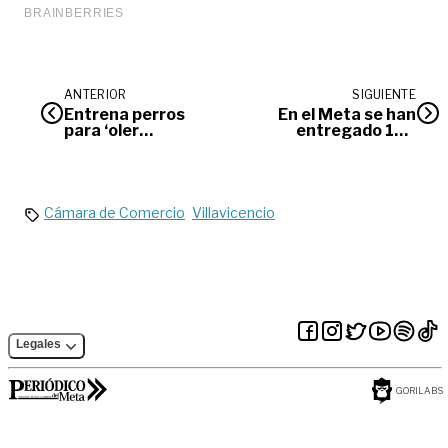
ANTERIOR
SIGUIENTE
Entrena perros
En el Meta se han
para ‘oler
entregado 122
cáncer’
cuerpos de víctimas de
desaparición forzada
Cámara de Comercio
Villavicencio
Legales
GORILABS