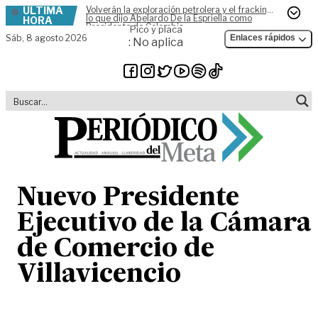
ÚLTIMA
Volverán la exploración petrolera y el fracking,
Skip to content
lo que dijo Abelardo De la Espriella como
HORA
Presidente de Colombia
Pico y placa
Sáb,
8 agosto 2026
Enlaces rápidos
: No aplica
Nuevo Presidente
Ejecutivo de la Cámara
de Comercio de
Villavicencio