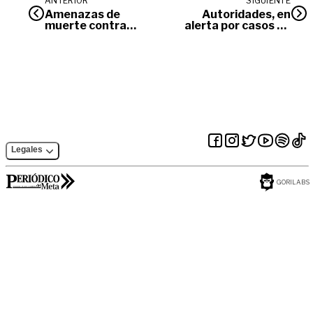
ANTERIOR
SIGUIENTE
Amenazas de
Autoridades, en
muerte contra
alerta por casos de
Fiscal provienen del
suicidio en
parque Los
Villavicencio
Libertadores de
Villavicencio
Legales
GORILABS