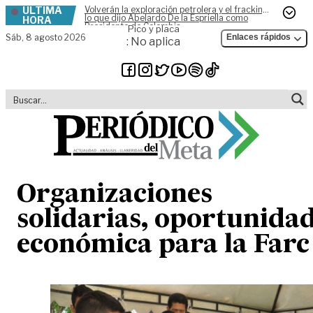
ÚLTIMA
Volverán la exploración petrolera y el fracking,
Skip to content
lo que dijo Abelardo De la Espriella como
HORA
Presidente de Colombia
Pico y placa
Sáb,
8 agosto 2026
Enlaces rápidos
: No aplica
Organizaciones
solidarias, oportunida
económica para la Farc