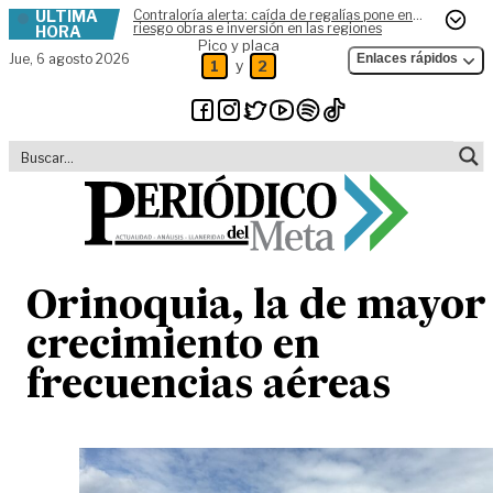
ÚLTIMA
Contraloría alerta: caída de regalías pone en
Skip to content
riesgo obras e inversión en las regiones
HORA
Pico y placa
Jue,
6 agosto 2026
Enlaces rápidos
y
1
2
Orinoquia, la de mayor
crecimiento en
frecuencias aéreas