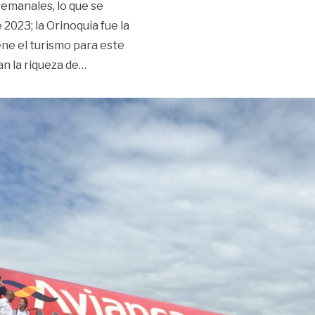
semanales, lo que se
023; la Orinoquia fue la
ne el turismo para este
«Orinoquia, la de mayor crecimiento en fre
n la riqueza de
…