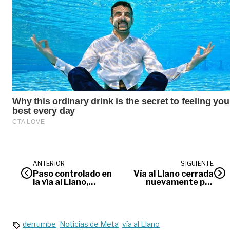
ANTERIOR
SIGUIENTE
Paso controlado en
Vía al Llano cerrada
la vía al Llano,
nuevamente por
mientras
derrumbes
condiciones de
seguridad lo
permitan
derrumbe
Noticias de Meta
vía al Llano