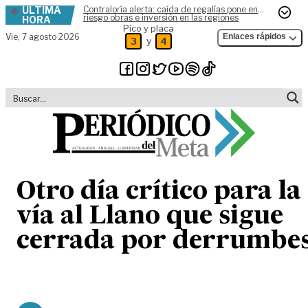
ÚLTIMA
Contraloría alerta: caída de regalías pone en
Skip to content
riesgo obras e inversión en las regiones
HORA
Pico y placa
Vie,
7 agosto 2026
Enlaces rápidos
y
3
4
Otro día crítico para la
vía al Llano que sigue
cerrada por derrumbe