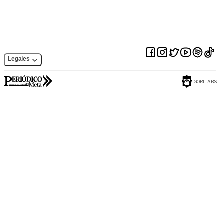
Legales
GORILABS