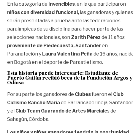
En la categoría de
Invencibles
, en la que participaron
niños con diversidad funcional,
las ganadoras y quienes
serán presentadas a prueba ante las federaciones
paralímpicas de su disciplina para hacer parte de las
selecciones nacionales, son
Zarith Pérez
de 11 años
proveniente de Piedecuesta, Santander
en
Paranatación y
Laura Valentina Peña
de 16 años, nacid
en Bogotá en el deporte de Paraatletismo.
Esta historia puede interesarle:
Estudiante de
Puerto Gaitán recibió beca de la Fundación Argos y
Odinsa
Por su parte los ganadores de
Clubes
fueron el
Club
Ciclismo Rancho María
de Barrancabermeja, Santande
y el
Club Team Guarando de Artes Marciale
s de
Sahagún, Córdoba.
Los niños y niñas ganadores tendrán la oportunidad