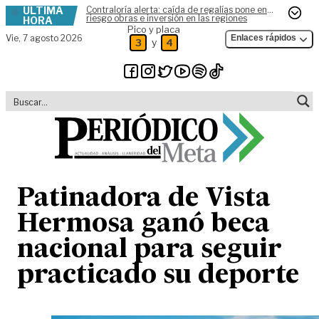
ÚLTIMA
Contraloría alerta: caída de regalías pone en
Skip to content
riesgo obras e inversión en las regiones
HORA
Pico y placa
Vie,
7 agosto 2026
Enlaces rápidos
y
3
4
Patinadora de Vista
Hermosa ganó beca
nacional para seguir
practicado su deporte