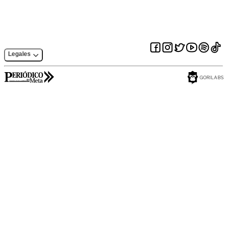
Legales
GORILABS