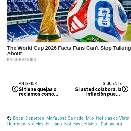
ANTERIOR
SIGUIENTE
Si tiene quejas o
Si usted colabora, la
reclamos como
inflación puede
consumidor, esta es
ayudar al medio
su oportunidad
ambiente
Beca
Deportes
María José Salgado
Milo
Noticias de Vista
Hermosa
Noticias del Llano
Noticias del Meta
Patinadora