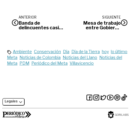
ANTERIOR
SIGUIENTE
Banda de
Mesa de trabajo
delincuentes casi
entre Gobierno
roba a Los
Nacional y alcaldía
Capachos
de Bogotá para
superar
emergencia
climática
Ambiente
Conservación
Día
Día de la Tierra
hoy
lo último
Meta
Noticias de Colombia
Noticias del Llano
Noticias del
Meta
PDM
Periódico del Meta
Villavicencio
Legales
GORILABS