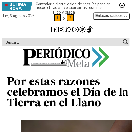
ÚLTIMA
Contraloría alerta: caída de regalías pone en
Skip to content
riesgo obras e inversión en las regiones
HORA
Pico y placa
Jue,
6 agosto 2026
Enlaces rápidos
y
1
2
Por estas razones
celebramos el Día de la
Tierra en el Llano