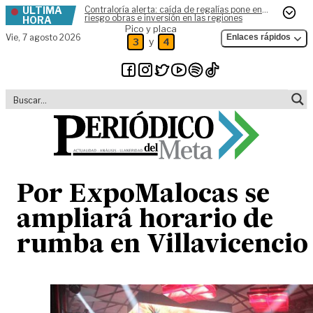
ÚLTIMA
Contraloría alerta: caída de regalías pone en
Skip to content
riesgo obras e inversión en las regiones
HORA
Pico y placa
Vie,
7 agosto 2026
Enlaces rápidos
y
3
4
Por ExpoMalocas se
ampliará horario de
rumba en Villavicencio