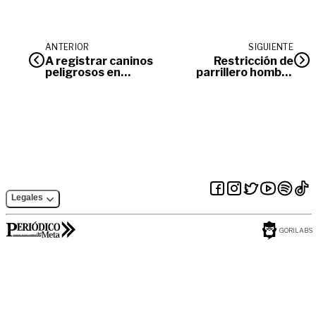
ANTERIOR
SIGUIENTE
A registrar caninos
Restricción de
peligrosos en
parrillero hombre
Villavicencio
durante
ExpoMalocas 2017
Legales
GORILABS