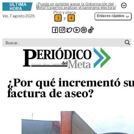
ÚLTIMA
¿Puede un outsider ganar la Gobernación del
Skip to content
Meta? Expertos analizan el panorama electoral
HORA
Pico y placa
Vie,
7 agosto 2026
Enlaces rápidos
y
3
4
¿Por qué incrementó s
factura de aseo?