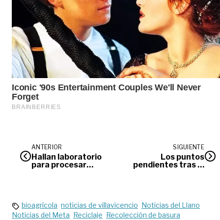
ANTERIOR
SIGUIENTE
Hallan laboratorio
Los puntos
para procesar
pendientes tras el
clorhidrato de
desbloqueo de
cocaína avaluado
Llano Lindo
en más de $3.200
millones de pesos
bioagrícola
noticias de villavicencio
Noticias del Llano
Noticias del Meta
Reciclaje
Recolección de basura