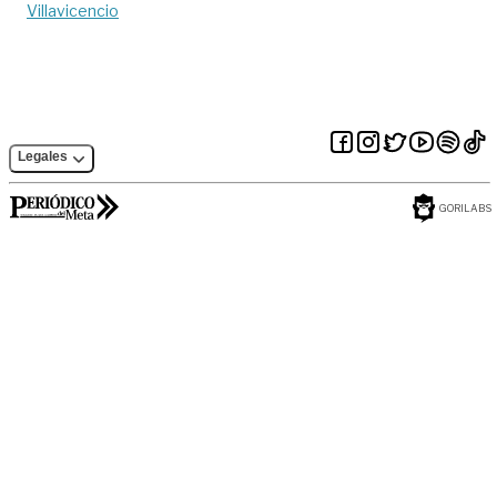
Villavicencio
Legales
GORILABS