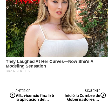
ANTERIOR
SIGUIENTE
Villavicencio finalizó
Inició la Cumbre de
la aplicación del
Gobernadores en
primer lote de
Puerto Gaitán
vacunas contra