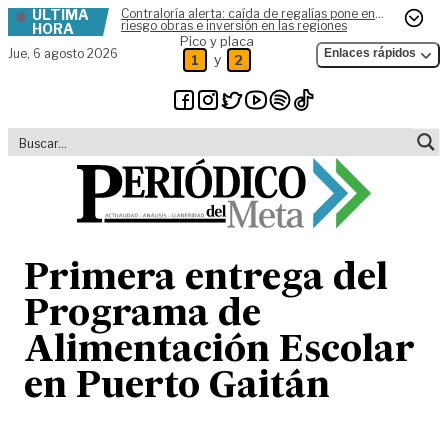
ÚLTIMA
Contraloría alerta: caída de regalías pone en
Skip to content
riesgo obras e inversión en las regiones
HORA
Pico y placa
Jue,
6 agosto 2026
Enlaces rápidos
y
1
2
Primera entrega del
Programa de
Alimentación Escolar
en Puerto Gaitán