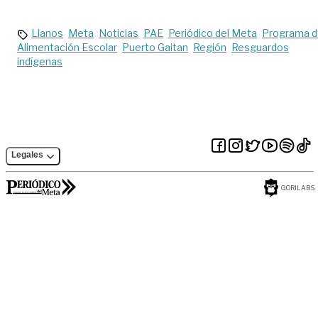
covid-19
Llanos
Meta
Noticias
PAE
Periódico del Meta
Programa 
Alimentación Escolar
Puerto Gaitan
Región
Resguardos
indígenas
Legales
GORILABS