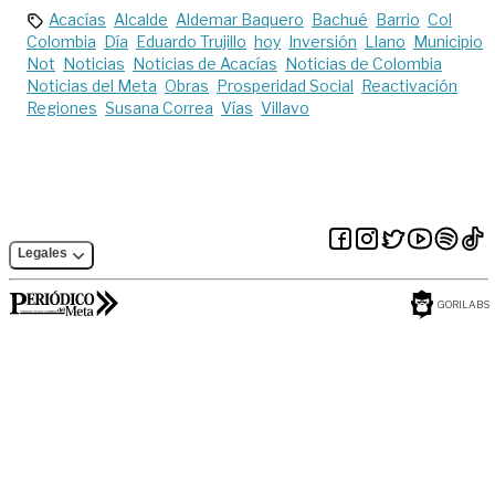
Acacías
Alcalde
Aldemar Baquero
Bachué
Barrio
Col
Colombia
Día
Eduardo Trujillo
hoy
Inversión
Llano
Municipio
Not
Noticias
Noticias de Acacías
Noticias de Colombia
Noticias del Meta
Obras
Prosperidad Social
Reactivación
Regiones
Susana Correa
Vías
Villavo
Legales
GORILABS