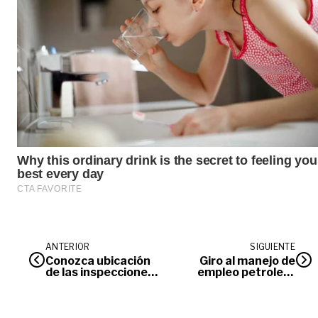
ANTERIOR
SIGUIENTE
Conozca ubicación
Giro al manejo de
de las inspecciones
empleo petrolero
de policía de
en Puerto Gaitán
Villavicencio