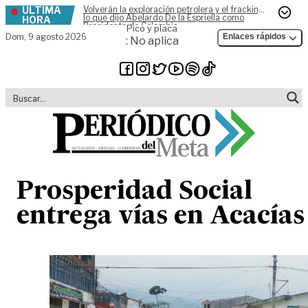
ÚLTIMA
Volverán la exploración petrolera y el fracking,
Skip to content
lo que dijo Abelardo De la Espriella como
HORA
Presidente de Colombia
Pico y placa
Dom,
9 agosto 2026
Enlaces rápidos
: No aplica
Prosperidad Social
entrega vías en Acacías