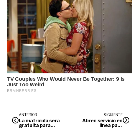
ANTERIOR
SIGUIENTE
La matricula será
Abren servicio en
gratuita para
línea para
estudiantes de
palmicultores