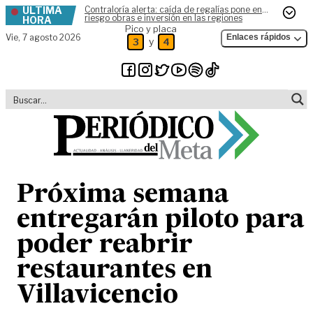
ÚLTIMA
Contraloría alerta: caída de regalías pone en
Skip to content
riesgo obras e inversión en las regiones
HORA
Pico y placa
Vie,
7 agosto 2026
Enlaces rápidos
y
3
4
Próxima semana
entregarán piloto para
poder reabrir
restaurantes en
Villavicencio