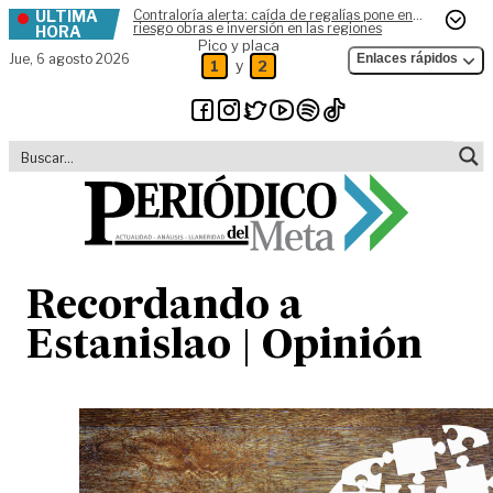
ÚLTIMA
Contraloría alerta: caída de regalías pone en
Skip to content
riesgo obras e inversión en las regiones
HORA
Pico y placa
Jue,
6 agosto 2026
Enlaces rápidos
y
1
2
Recordando a
Estanislao | Opinión