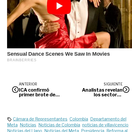
ANTERIOR
SIGUIENTE
ICA confirmó
Analistas revelan
primer brote de
los sectores
influenza aviar
económicos en
alerta y con
oportunidad para
2025
Cámara de Representantes
Colombia
Departamento del
Meta
Noticias
Noticias de Colombia
noticias de villavicencio
Noticias del Llano
Noticias del Meta
Presidencia
Reforma al