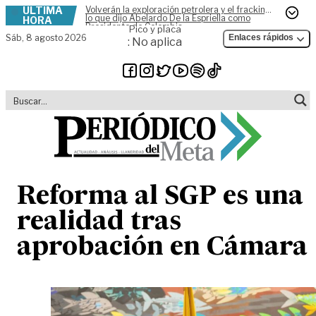
ÚLTIMA
Volverán la exploración petrolera y el fracking,
Skip to content
lo que dijo Abelardo De la Espriella como
HORA
Presidente de Colombia
Pico y placa
Sáb,
8 agosto 2026
Enlaces rápidos
: No aplica
Reforma al SGP es una
realidad tras
aprobación en Cámara