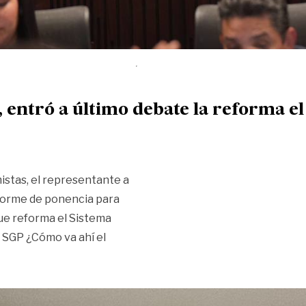
 entró a último debate la reforma e
istas, el representante a
informe de ponencia para
que reforma el Sistema
l SGP ¿Cómo va ahí el
mistas, entró a último debate la reforma el SGP»