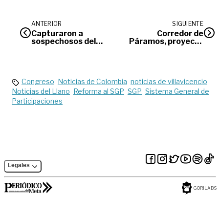
ANTERIOR
SIGUIENTE
Capturaron a
Corredor de
sospechosos del
Páramos, proyecto
crimen de Evelyn
clave para ordenar
Peña
el territorio en
torno al agua
Congreso
Noticias de Colombia
noticias de villavicencio
Noticias del Llano
Reforma al SGP
SGP
Sistema General de
Participaciones
Legales
GORILABS