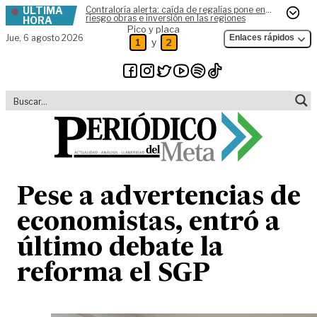
ÚLTIMA
Contraloría alerta: caída de regalías pone en
Skip to content
riesgo obras e inversión en las regiones
HORA
Pico y placa
Jue,
6 agosto 2026
Enlaces rápidos
y
1
2
Pese a advertencias de
economistas, entró a
último debate la
reforma el SGP