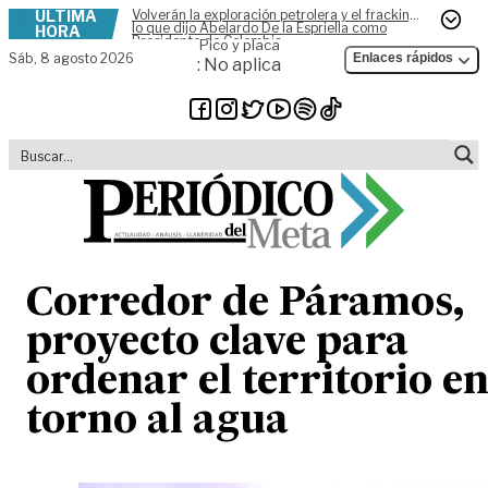
ÚLTIMA
Volverán la exploración petrolera y el fracking,
Skip to content
lo que dijo Abelardo De la Espriella como
HORA
Presidente de Colombia
Pico y placa
Sáb,
8 agosto 2026
Enlaces rápidos
: No aplica
Corredor de Páramos,
proyecto clave para
ordenar el territorio e
torno al agua