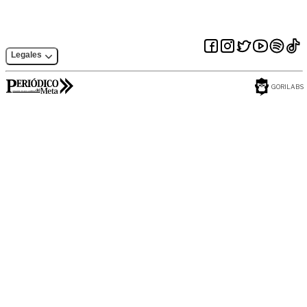
Legales
GORILABS