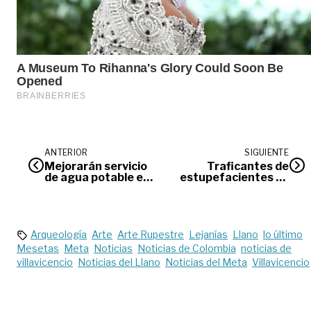
ANTERIOR
SIGUIENTE
Mejorarán servicio
Traficantes de
de agua potable en
estupefacientes se
Cumaral, Lejanías y
hacían pasar por
Guamal
vendedores de
productos lácteos
Arqueología
Arte
Arte Rupestre
Lejanías
Llano
lo último
Mesetas
Meta
Noticias
Noticias de Colombia
noticias de
villavicencio
Noticias del Llano
Noticias del Meta
Villavicencio