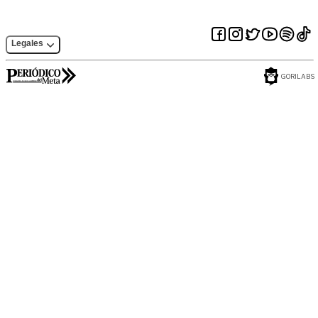
Legales
GORILABS