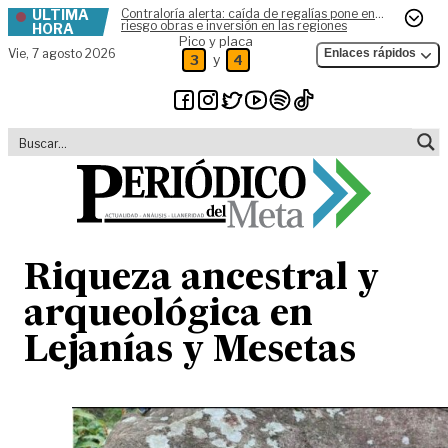
ÚLTIMA
Contraloría alerta: caída de regalías pone en
Skip to content
riesgo obras e inversión en las regiones
HORA
Pico y placa
Vie,
7 agosto 2026
Enlaces rápidos
y
3
4
Riqueza ancestral y
arqueológica en
Lejanías y Mesetas