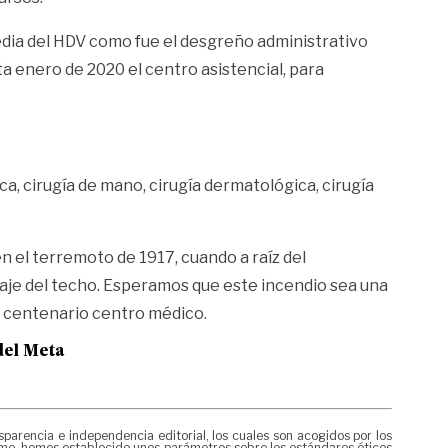
gedia del HDV como fue el desgreño administrativo
a enero de 2020 el centro asistencial, para
ica, cirugía de mano, cirugía dermatológica, cirugía
n el terremoto de 1917, cuando a raíz del
raje del techo. Esperamos que este incendio sea una
te centenario centro médico.
del Meta
rencia e independencia editorial, los cuales son acogidos por los
mismo, hemos establecido unos parámetros sobre los estándares éticos