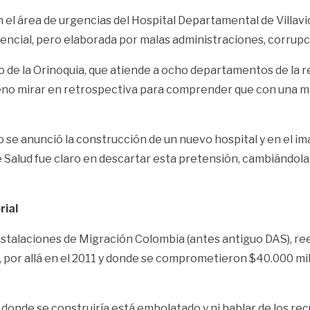
on el área de urgencias del Hospital Departamental de Villav
cial, pero elaborada por malas administraciones, corrupció
co de la Orinoquia, que atiende a ocho departamentos de la re
no mirar en retrospectiva para comprender que con una m
e anunció la construcción de un nuevo hospital y en el im
 Salud fue claro en descartar esta pretensión, cambiándola d
rial
 instalaciones de Migración Colombia (antes antiguo DAS), 
 por allá en el 2011 y donde se comprometieron $40.000 mil
onde se construiría está embolatado y ni hablar de los rec