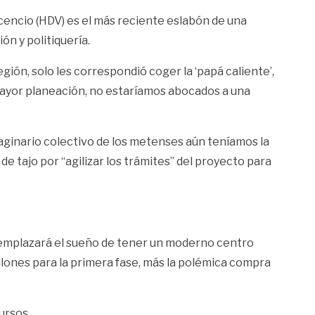
icencio (HDV) es el más reciente eslabón de una
n y politiquería.
gión, solo les correspondió coger la ‘papá caliente’,
ayor planeación, no estaríamos abocados a una
aginario colectivo de los metenses aún teníamos la
e tajo por “agilizar los trámites” del proyecto para
reemplazará el sueño de tener un moderno centro
lones para la primera fase, más la polémica compra
ursos.