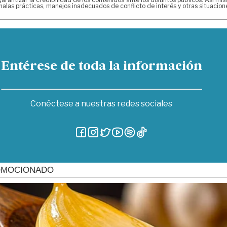
alas prácticas, manejos inadecuados de conflicto de interés y otras situacio
Entérese de toda la información
Conéctese a nuestras redes sociales