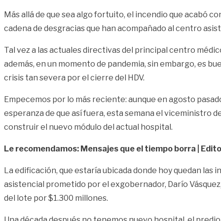
Más allá de que sea algo fortuito, el incendio que acabó c
cadena de desgracias que han acompañado al centro asisten
Tal vez a las actuales directivas del principal centro médi
además, en un momento de pandemia, sin embargo, es bue
crisis tan severa por el cierre del HDV.
Empecemos por lo más reciente: aunque en agosto pasado s
esperanza de que así fuera, esta semana el viceministro de
construir el nuevo módulo del actual hospital.
Le recomendamos: Mensajes que el tiempo borra | Edito
La edificación, que estaría ubicada donde hoy quedan las
asistencial prometido por el exgobernador, Darío Vásquez,
del lote por $1.300 millones.
Una década después no tenemos nuevo hospital, el predio d