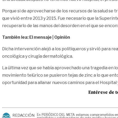
Porque si de aprovecharse de los recursos de la salud se t
que vivió entre 2013 y 2015. Fue necesario que la Superint
recuperarlo de las manos del desorden en el que se encon
También lea: El mensaje | Opinión
Dicha intervención alejó a los politiqueros y sirvió para rea
oncológica y cirugía dermatológica.
La última vez que se había aprovechado una tragedia en lo 
movimiento telúrico se pusieron tejas de zinc a lo que en
oportunidad para allanar nuevos caminos para el Hospital 
Entérese de t
En PERIÓDICO DEL META estamos comprometidos en gen
REDACCIÓN
RP
periodistas y colaboradores de este medio y buscan g