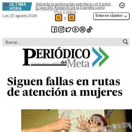
ÚLTIMA
Volverán la exploración petrolera y el fracking,
Skip to content
lo que dijo Abelardo De la Espriella como
HORA
Presidente de Colombia
Pico y placa
Lun,
10 agosto 2026
Enlaces rápidos
y
5
6
Siguen fallas en rutas
de atención a mujeres