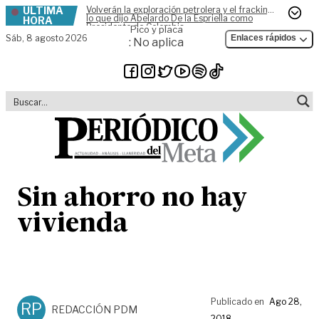
ÚLTIMA
Volverán la exploración petrolera y el fracking,
Skip to content
lo que dijo Abelardo De la Espriella como
HORA
Presidente de Colombia
Pico y placa
Sáb,
8 agosto 2026
Enlaces rápidos
: No aplica
Sin ahorro no hay
vivienda
Publicado en
Ago 28,
RP
REDACCIÓN PDM
2018