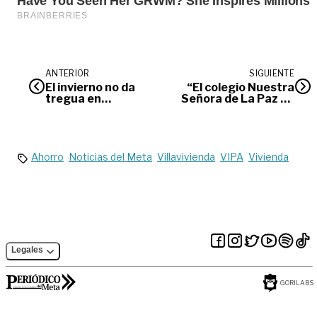
ANTERIOR
SIGUIENTE
El invierno no da
“El colegio Nuestra
tregua en
Señora de La Paz no
Villavicencio
será intervenido
hasta tanto no exista
solución definitiva”:
gerente de AIM
Ahorro
Noticias del Meta
Villavivienda
VIPA
Vivienda
Legales
GORILABS