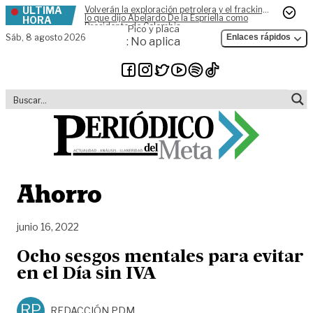
ÚLTIMA
Volverán la exploración petrolera y el fracking,
Skip to content
lo que dijo Abelardo De la Espriella como
HORA
Presidente de Colombia
Pico y placa
Sáb,
8 agosto 2026
Enlaces rápidos
: No aplica
Ahorro
junio 16, 2022
Ocho sesgos mentales para evitar
en el Día sin IVA
RP
REDACCIÓN PDM